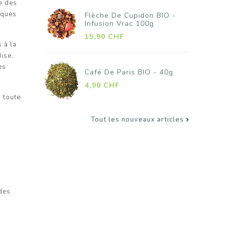
e des
iques
Flèche De Cupidon BIO -
Baies Fleuries B
Infusion Vrac 100g
Infusion Vrac 1
Prix
Prix
15,90 CHF
15,90 CHF
 à la
ise.
es
Café De Paris BIO - 40g
Ail Granule BIO 
Prix
Prix
4,90 CHF
4,90 CHF
n toute
Tout les nouveaux articles

 des