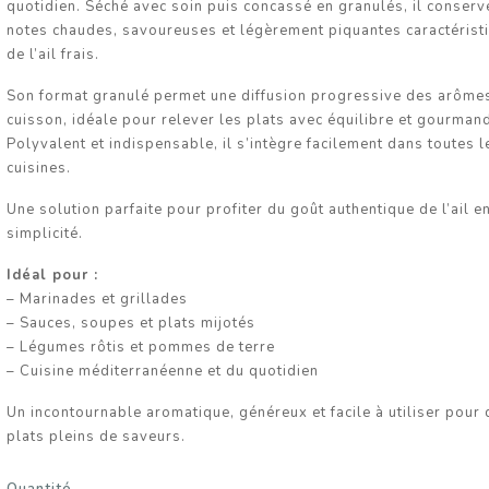
quotidien. Séché avec soin puis concassé en granulés, il conserv
notes chaudes, savoureuses et légèrement piquantes caractérist
es BIO -
c 100g
de l’ail frais.
rix
Son format granulé permet une diffusion progressive des arômes
cuisson, idéale pour relever les plats avec équilibre et gourmand
Polyvalent et indispensable, il s’intègre facilement dans toutes l
BIO - 50g
cuisines.
ix
Une solution parfaite pour profiter du goût authentique de l’ail e
simplicité.
Idéal pour :
– Marinades et grillades
– Sauces, soupes et plats mijotés
– Légumes rôtis et pommes de terre
– Cuisine méditerranéenne et du quotidien
Un incontournable aromatique, généreux et facile à utiliser pour
plats pleins de saveurs.