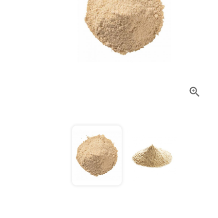
Baies Fleuri
Infusion Vra
P
15,90 CHF
Ail Granule 
Pr
4,90 CHF
