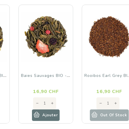
G
Ingembre-Orange BIO - Thé...
B
Aies Sauvages BIO - Thé...
Ooibos Earl
rix
Prix
Pr
16,90 CHF
16,90 CHF
Ajouter
Out Of Stock