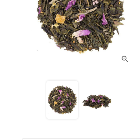
Baies Fleuries BIO -
Infusion Vrac 100g
Prix
15,90 CHF
Ail Granule BIO - 50g
Prix
4,90 CHF
