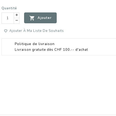
Flèche De Cupid
Quantité
Infusion Vrac 10

Ajouter
Prix
15,90 CHF
Ajouter À Ma Liste De Souhaits
Café De Paris BI
Prix
4,90 CHF
Politique de livraison
Livraison gratuite dès CHF 100.-- d'achat