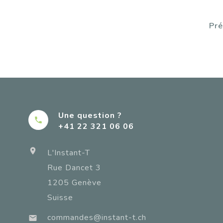
Pré
Une question ?

+41 22 321 06 06

L'Instant-T
Rue Dancet 3
1205 Genève
Suisse
commandes@instant-t.ch
