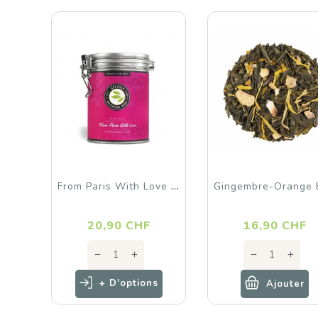
F
Rom Paris With Love - Vrac...
Prix
P
20,90 CHF
16,90 CHF
+ D'options
Ajouter