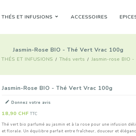
 THÉS ET INFUSIONS
ACCESSOIRES
EPICE
Jasmin-Rose BIO - Thé Vert Vrac 100g
 THÉS ET INFUSIONS
Thés verts
Jasmin-rose BIO -
Jasmin-Rose BIO - Thé Vert Vrac 100g

Donnez votre avis
Flocons De Chili BIO - 40g
Curry Rouge BIO
18,90 CHF
TTC
Prix
Prix
5,90 CHF
7,90 CHF
Thé vert bio parfumé au jasmin et à la rose pour une infusion dél
et florale. Un équilibre parfait entre fraîcheur, douceur et éléganc