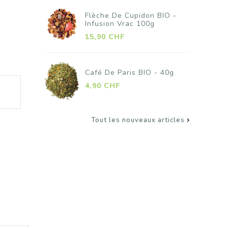
on BIO -
Baies Fleuries BIO -
0g
Infusion Vrac 100g
Prix
15,90 CHF
O - 40g
Ail Granule BIO - 50g
Prix
4,90 CHF
Tout les nouveaux articles
