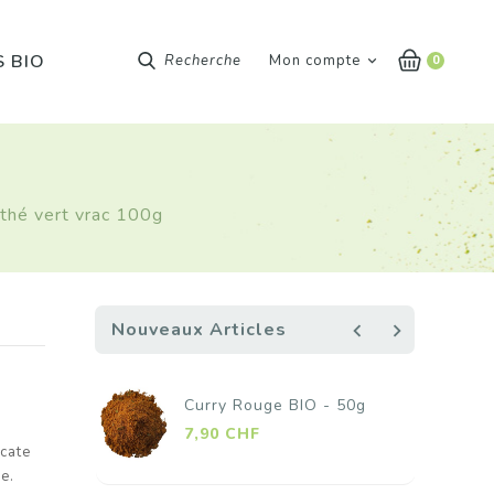
S BIO
Recherche
Mon compte
0
 thé vert vrac 100g
Nouveaux Articles
navigate_before
navigate_next
 - 50g
Curry Fort BIO - 50g
Prix
5,90 CHF
icate
e.